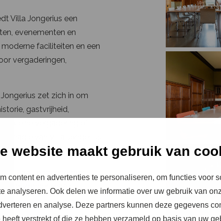
t Villa Jongerius een
sten, evenementen en
, moderne faciliteiten en een
voor vergaderingen,
Jongerius zet zich in om
torie, gastvrijheid,
en kleine vergadering of
 de magie van Villa Jongerius
e website maakt gebruik van coo
efd? Laat je meenemen
 content en advertenties te personaliseren, om functies voor s
s zo bijzonder maakt.
e analyseren. Ook delen we informatie over uw gebruik van onz
adverteren en analyse. Deze partners kunnen deze gegevens c
e heeft verstrekt of die ze hebben verzameld op basis van uw ge