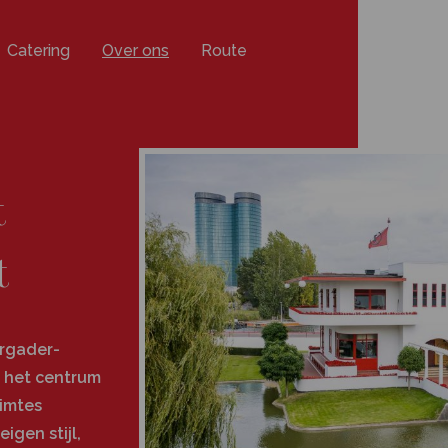
Catering
Over ons
Route
t
t
ergader-
n het centrum
uimtes
gen stijl,