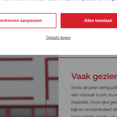
oorkeuren aanpassen
Alles toestaan
Details tonen
Vaak gezie
Sinds de jaren dertig pri
een visionair icoon, nu
inspiratie. Onze rijke 
blijven onverminderd d
besteedden
indebuurt 