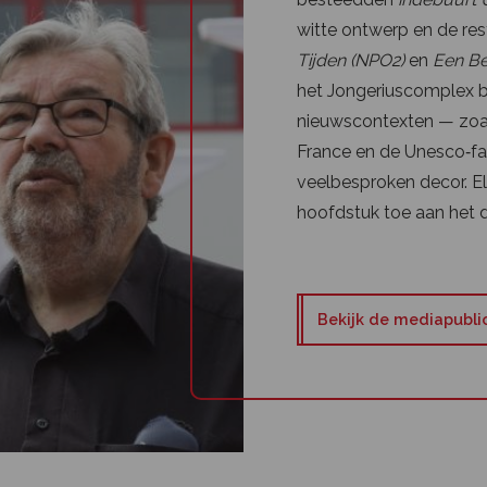
witte ontwerp en de rest
Tijden (NPO2)
en
Een Be
het Jongeriuscomplex be
nieuwscontexten — zoal
France en de Unesco‑fam
veelbesproken decor. E
hoofdstuk toe aan het d
Bekijk de mediapubli