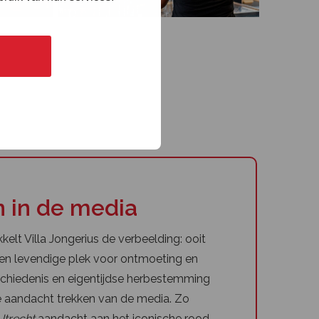
n in de media
kkelt Villa Jongerius de verbeelding: ooit
 een levendige plek voor ontmoeting en
geschiedenis en eigentijdse herbestemming
e aandacht trekken van de media. Zo
Utrecht
aandacht aan het iconische rood-