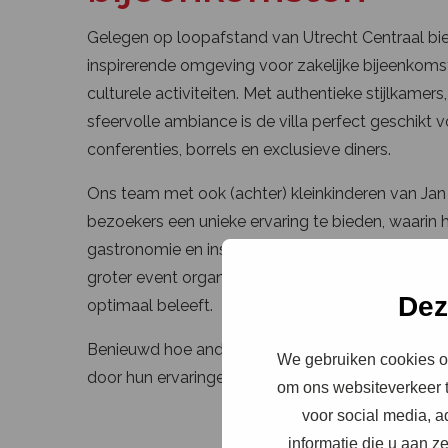
Gelegen op loopafstand van Utrecht Centraal bied
inspirerende omgeving voor zakelijke bijeenkom
culturele activiteiten. Met authentieke stijlkamers
sfeervolle ambiance is de villa perfect geschikt 
conferenties, borrels en exclusieve diners.
Ons team met ook (achter) kleinkinderen van Jan 
bezoekers een unieke ervaring te bieden, waarin his
gastronomie en inspiratie samenkomen. Of u nu e
groter event organiseert, wij zorgen ervoor dat u
Dez
optimaal beleeft.
Benieuwd hoe anderen deze magie hebben bele
We gebruiken cookies om
door hun ervaringen en ontdek wat Villa Jongeriu
om ons websiteverkeer t
voor social media, 
informatie die u aan z