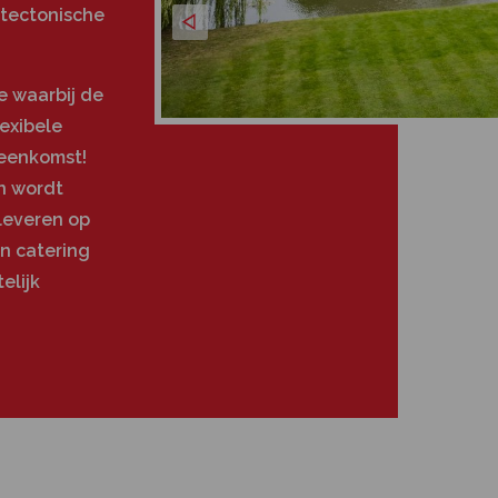
itectonische
ie waarbij de
lexibele
jeenkomst!
n wordt
 leveren op
en catering
elijk