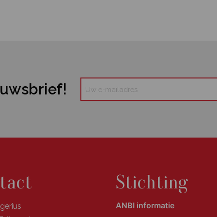
euwsbrief!
tact
Stichting
ANBI informatie
ngerius