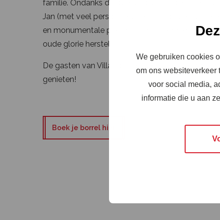
familie. Ondanks de overstap van groente en fruit
Jan (met veel personeel uiteraard) blijven tuiniere
Dez
en monumentale pergola zijn afgelopen jaren met
oude glorie hersteld!
We gebruiken cookies om
De gasten van Villa Jongerius kunnen hier op mo
om ons websiteverkeer t
genieten!
voor social media, 
informatie die u aan z
Boek je borrel hier
V