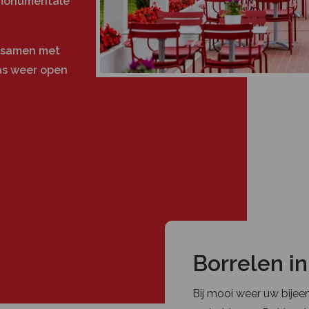
 monumentale
, samen met
ras weer open
Borrelen in
Bij mooi weer uw bijee