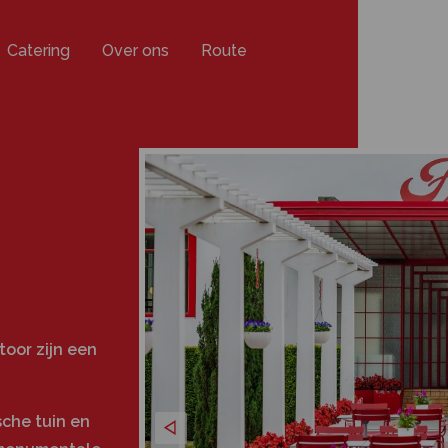
Catering
Over ons
Route
toor zijn een
sche tuin en