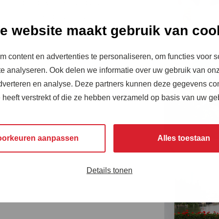
 naar petroleum en auto’s is
n. De architectonische tuin
e website maakt gebruik van coo
 veel aandacht en liefde in
 content en advertenties te personaliseren, om functies voor s
oie dagen optimaal van
e analyseren. Ook delen we informatie over uw gebruik van onz
adverteren en analyse. Deze partners kunnen deze gegevens c
e heeft verstrekt of die ze hebben verzameld op basis van uw ge
oorkeuren aanpassen
Alles toestaan
Details tonen