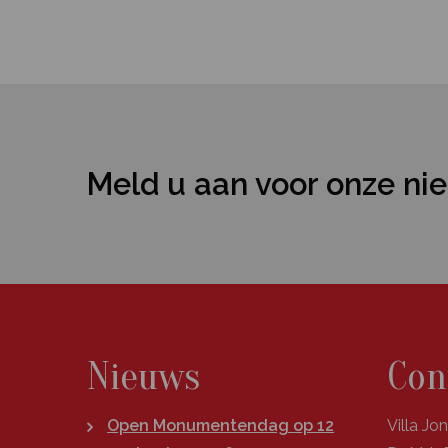
Meld u aan voor onze ni
Nieuws
Con
Open Monumentendag op 12
Villa Jo