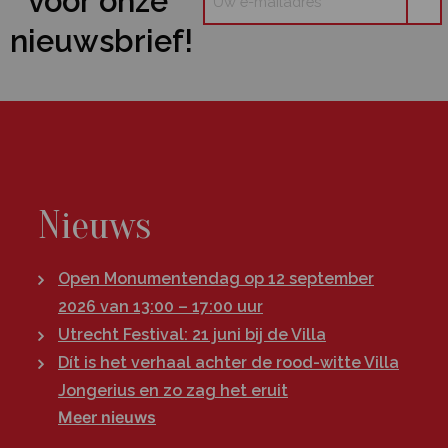
voor onze
nieuwsbrief!
Nieuws
Open Monumentendag op 12 september
2026 van 13:00 – 17:00 uur
Utrecht Festival: 21 juni bij de Villa
Dít is het verhaal achter de rood-witte Villa
Jongerius en zo zag het eruit
Meer nieuws