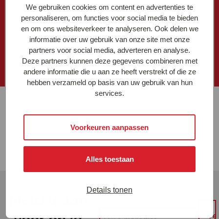
We gebruiken cookies om content en advertenties te
aan organisaties die zich op een positieve
personaliseren, om functies voor social media te bieden
manier hebben ingezet voor de
en om ons websiteverkeer te analyseren. Ook delen we
monumentenzorg. Met dit compliment
wil het
informatie over uw gebruik van onze site met onze
partners voor social media, adverteren en analyse.
Restauratiefonds de waardering uitspreken
Deze partners kunnen deze gegevens combineren met
naar monument eigenaren die een positieve
andere informatie die u aan ze heeft verstrekt of die ze
bijdrage leveren aan de monumentenzorg in
hebben verzameld op basis van uw gebruik van hun
Nederland.
services.
Voorkeuren aanpassen
Alles toestaan
Details tonen
Meld u aan